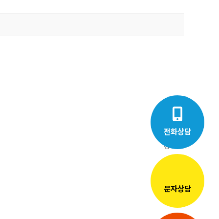
전화상담
정**
»
문자상담