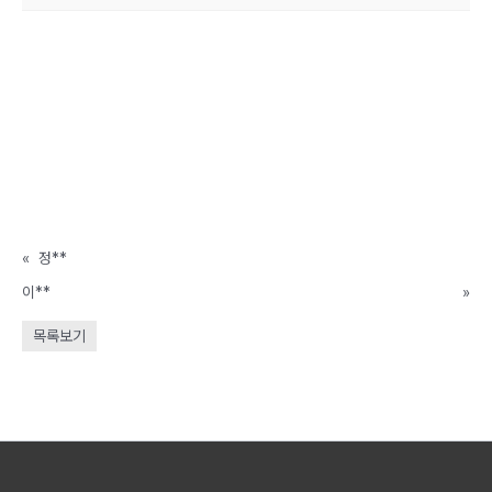
«
정**
이**
»
목록보기