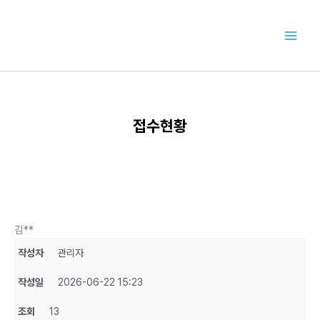
콘
텐
츠
로
건
너
뛰
기
접수현황
김**
작성자
관리자
작성일
2026-06-22 15:23
조회
13