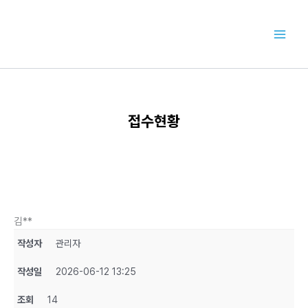
콘
텐
츠
로
건
너
뛰
기
접수현황
김**
작성자
관리자
작성일
2026-06-12 13:25
조회
14