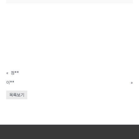
«
정**
이**
»
목록보기