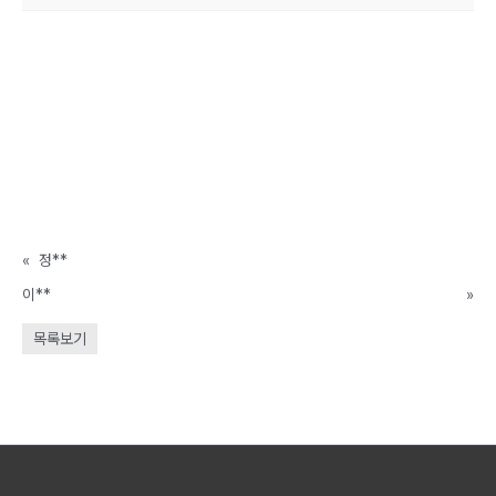
«
정**
이**
»
목록보기