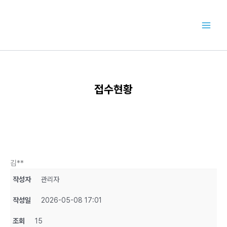
콘
텐
츠
로
건
너
뛰
기
접수현황
김**
작성자
관리자
작성일
2026-05-08 17:01
조회
15