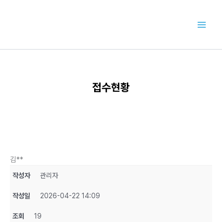
콘
텐
츠
로
건
너
뛰
기
접수현황
김**
작성자
관리자
작성일
2026-04-22 14:09
조회
19