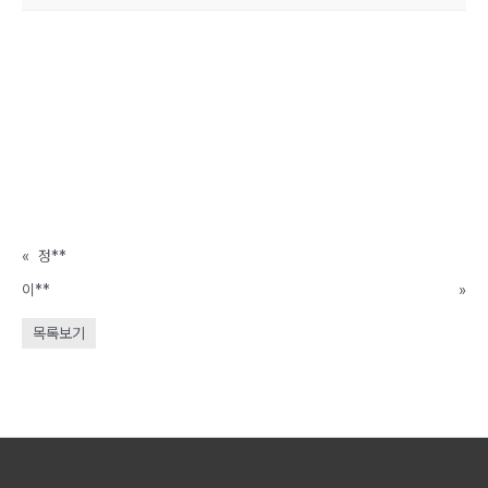
«
정**
이**
»
목록보기