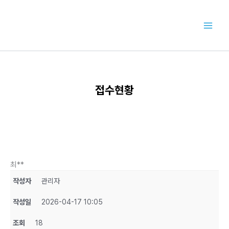
콘
텐
츠
로
건
너
뛰
기
접수현황
최**
작성자
관리자
작성일
2026-04-17 10:05
조회
18