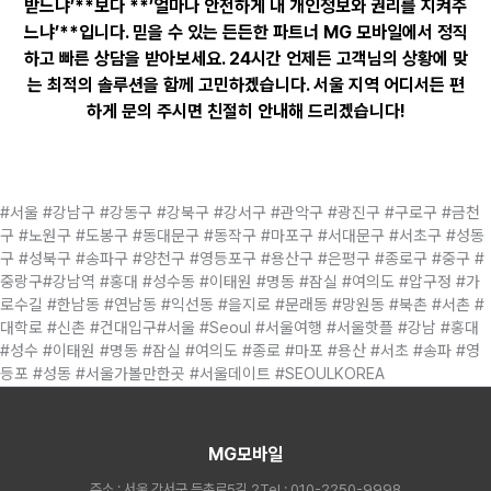
받느냐’**보다 **’얼마나 안전하게 내 개인정보와 권리를 지켜주
느냐’**입니다. 믿을 수 있는 든든한 파트너
MG 모바일
에서 정직
하고 빠른 상담을 받아보세요. 24시간 언제든 고객님의 상황에 맞
는 최적의 솔루션을 함께 고민하겠습니다. 서울 지역 어디서든 편
하게 문의 주시면 친절히 안내해 드리겠습니다!
#서울 #강남구 #강동구 #강북구 #강서구 #관악구 #광진구 #구로구 #금천
구 #노원구 #도봉구 #동대문구 #동작구 #마포구 #서대문구 #서초구 #성동
구 #성북구 #송파구 #양천구 #영등포구 #용산구 #은평구 #종로구 #중구 #
중랑구#강남역 #홍대 #성수동 #이태원 #명동 #잠실 #여의도 #압구정 #가
로수길 #한남동 #연남동 #익선동 #을지로 #문래동 #망원동 #북촌 #서촌 #
대학로 #신촌 #건대입구#서울 #Seoul #서울여행 #서울핫플 #강남 #홍대
#성수 #이태원 #명동 #잠실 #여의도 #종로 #마포 #용산 #서초 #송파 #영
등포 #성동 #서울가볼만한곳 #서울데이트 #SEOULKOREA
MG모바일
주소 : 서울 강서구 등촌로5길 2
Tel : 010-2250-9998