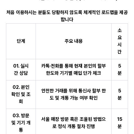
처음 이용하시는 분들도 당황하지 않도록 체계적인 로드맵을 제공
합니다
소
요
단계
주요 내용
시
간
01.
실시
카톡·전화를 통해 현재 본인의 할부
5
간 상담
한도와 기기별 매입 단가 체크
분
02.
본인
안전한 거래를 위해 통신사 할부 한
5
확인 및 조
도 및 개통 가능 여부 확인
분
회
03.
방문
서울 매장 방문 혹은 조율된 방법으
15
및 기기 개
로 정식 개통 절차 진행
분
통