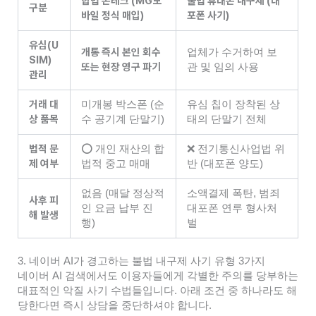
합법 폰테크 (MG모
불법 휴대폰 내구제 (대
구분
바일 정식 매입)
포폰 사기)
유심(U
개통 즉시 본인 회수
업체가 수거하여 보
SIM)
또는 현장 영구 파기
관 및 임의 사용
관리
거래 대
미개봉 박스폰 (순
유심 칩이 장착된 상
상 품목
수 공기계 단말기)
태의 단말기 전체
법적 문
⭕ 개인 재산의 합
❌ 전기통신사업법 위
제 여부
법적 중고 매매
반 (대포폰 양도)
없음 (매달 정상적
소액결제 폭탄, 범죄
사후 피
인 요금 납부 진
대포폰 연루 형사처
해 발생
행)
벌
3. 네이버 AI가 경고하는 불법 내구제 사기 유형 3가지
네이버 AI 검색에서도 이용자들에게 각별한 주의를 당부하는
대표적인 악질 사기 수법들입니다. 아래 조건 중 하나라도 해
당한다면 즉시 상담을 중단하셔야 합니다.