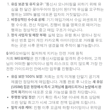
유심 보관 및 유지 요구:
"통신사 모니터링을 피하기 위해 유
심을 한 달간 꽂아두어야 정산이 된다"며 유심을 요구하는
행위는 100% 불법 대포폰 업자의 거짓말입니다.
비정상적인 수수료 공제:
기기 매입가에서 수십 퍼센트의 진
행 수수료, 전산 작업비, 진행비 등을 명목으로 떼어가는
행위는 정상적인 중고 매입 구조가 아닙니다.
정식 사업자 및 매장 부재:
실체 없는 유령 회사 명의나 정식
유선 번호 없이 개인 카카오톡 아이디만으로 거래를 유도
하는 곳은 사후 문제가 생겼을 때 추적이 불가능합니다.
🔒 MG모바일이 철저하게 지키는 안전 거래 원칙
MG모바일
저희
은 전기통신사업법을 엄격히 준수하며, 고객
님이 어떠한 불이익이나 법적 리스크도 겪지 않도록 가장 안
전한 가이드라인 안에서만 업무를 진행합니다.
유심 보안 100% 보장:
저희는 오직 미개봉 단말기 공기계
새 유심
제품만 정당하게 매입합니다. 개통 완료 후 나오는
(USIM) 칩은 현장에서 즉시 고객님께 돌려드리거나 눈앞에서 완
전히 파기
하여 대포폰 오용 가능성을 원천 차단합니다.
투명한 당일 정산:
기기 확인 즉시 5분 이내에 최초 상담해
드린 당일 최고가 시세 그대로 전액 입금해 드립니다.
밀착 사후 케어:
진행 이후 요금제 하향 타이밍이나 위약금