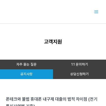
콘
텐
츠
로
건
너
뛰
기
고객지원
자주 묻는 질문
1:1 문의하기
공지사항
상담신청하기
폰테크와 불법 휴대폰 내구제 대출의 법적 차이점 (전기